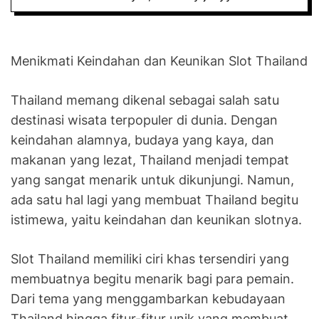
D
E
Menikmati Keindahan dan Keunikan Slot Thailand
Thailand memang dikenal sebagai salah satu
destinasi wisata terpopuler di dunia. Dengan
keindahan alamnya, budaya yang kaya, dan
makanan yang lezat, Thailand menjadi tempat
yang sangat menarik untuk dikunjungi. Namun,
ada satu hal lagi yang membuat Thailand begitu
istimewa, yaitu keindahan dan keunikan slotnya.
Slot Thailand memiliki ciri khas tersendiri yang
membuatnya begitu menarik bagi para pemain.
Dari tema yang menggambarkan kebudayaan
Thailand hingga fitur-fitur unik yang membuat