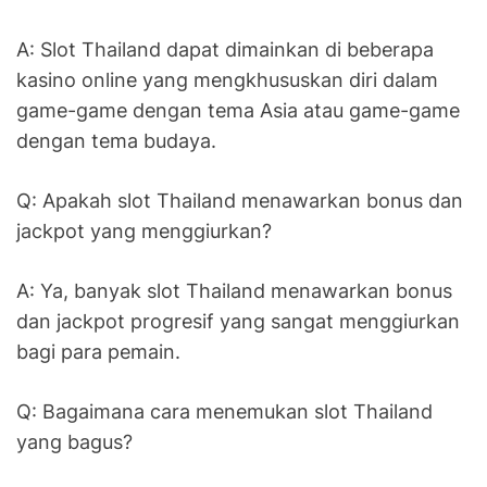
A: Slot Thailand dapat dimainkan di beberapa
kasino online yang mengkhususkan diri dalam
game-game dengan tema Asia atau game-game
dengan tema budaya.
Q: Apakah slot Thailand menawarkan bonus dan
jackpot yang menggiurkan?
A: Ya, banyak slot Thailand menawarkan bonus
dan jackpot progresif yang sangat menggiurkan
bagi para pemain.
Q: Bagaimana cara menemukan slot Thailand
yang bagus?