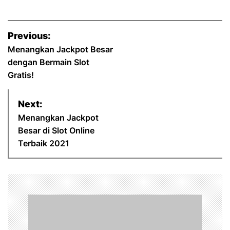
P
Previous:
o
Menangkan Jackpot Besar
dengan Bermain Slot
s
Gratis!
t
Next:
n
Menangkan Jackpot
Besar di Slot Online
a
Terbaik 2021
v
i
g
a