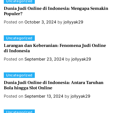
C
Uncategorized
r
a
i
Dunia Judi Online di Indonesia: Mengapa Semakin
Populer?
t
e
e
s
Posted on
October 3, 2024
by
jollyyak29
g
o
C
Uncategorized
r
a
i
Larangan dan Keberanian: Fenomena Judi Online
di Indonesia
t
e
e
s
Posted on
September 23, 2024
by
jollyyak29
g
o
C
Uncategorized
r
a
i
Dunia Judi Online di Indonesia: Antara Taruhan
Bola hingga Slot Online
t
e
e
s
Posted on
September 13, 2024
by
jollyyak29
g
o
C
Uncategorized