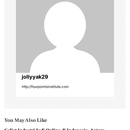
t
i
o
n
jollyyak29
http://fourpointsinstitute.com
You May Also Like